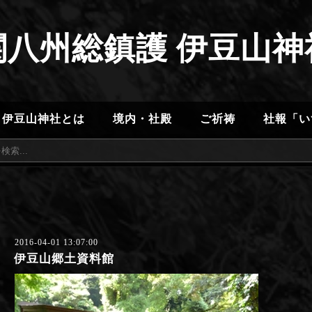
関八州総鎮護 伊豆山神
伊豆山神社とは
境内・社殿
ご祈祷
社報「い
2016-04-01 13:07:00
伊豆山郷土資料館