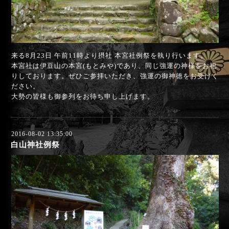
来る8月23日 午前11時より摂社 本宮社例祭を執り行います。
本宮社は伊豆山の本宮(もとみや)であり、同じ強運の神様をお祀
りしております。ぜひご参拝いただき、強運の御神徳をお受けく
ださい。
大勢の皆様も御参列をお待ち申し上げます。
2016-08-02 13:35:00
白山神社例祭