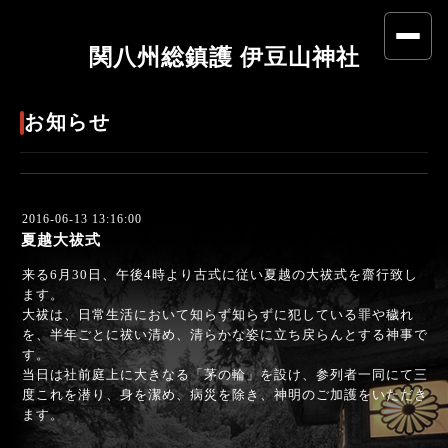
関八州総鎮護 伊豆山神社
お知らせ
2016-06-13 13:16:00
夏越大祓式
来る6月30日、午後4時より古式に従い夏越の大祓式を齋行致し
ます。
大祓は、日常生活において知らず知らずに犯している罪や穢れ
を、半年ごとに祓い清め、清らかな姿に立ち戻らんとする神事で
す。
当日は社前庭上に大きなる「茅の輪」を設け、参列者一同にて三
度これを潜り、身を潔め、病災を除き、神明のご加護をいただき
ます。