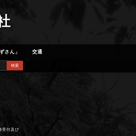
社
ずさん」
交通
検索
祷受付及び