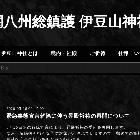
関八州総鎮護 伊豆山神
伊豆山神社とは
境内・社殿
ご祈祷
社報「い
2020-05-26 09:17:00
緊急事態宣言解除に伴う昇殿祈祷の再開について
5月25日附の解除宣言により、昇殿祈祷の受付を再開します。
なお、解除後も様々な予防対策が示されていますので、郵送での祈
神札御守等の授与も引き続き行います。