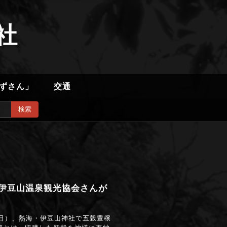
社
ずさん」
交通
検索
海伊豆山温泉観光協会さんが
日（日）、熱海・伊豆山神社で五穀豊穣