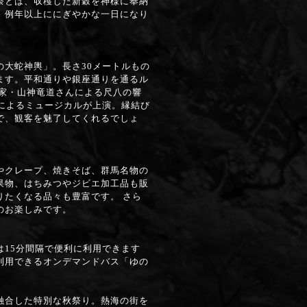
祭とは、収穫した新穀を神様に奉納
、例年以上ににぎやかな一日になり
大蛇神輿」。長さ30メートルもの
ます。平和通りや銀座通りを通るル
楽家・山神竜道さんによる尺八の響
スによるミュージカルが上演。縁結び
で、観客を魅了してくれるでしょ
やクレープ、焼きそば、群馬名物の
果物、はちみつやジビエ加工品も販
りたくなる品々も豊富です。 さら
のお楽しみです。
15分間隔で便利に利用できます
利用できるオンデマンドバス「ゆの
融合した特別な秋祭り。熱海の街を