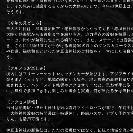
を祈る伝統行事「新嘗祭（にいなめさい）」が開催されます。新嘗
し、その恵みに感謝する古くからの大祭のひとつ。今年の伊豆山は
そうです。
【今年の見どころ】
最大の注目は、群馬県沼田市・老神温泉からやってくる「赤城神社の
大蛇が熱海駅から市役所までを練り歩き、迫力満点の渡御を披露し
ートは、街中が熱気に包まれる瞬間です。 また、ステージでは音
き、さらに123MUSICが手がける総勢50名以上のダンス＆コーラ
や強運、福徳和合といった伊豆山神社のご利益をテーマにした演目
う。
【グルメ＆お楽しみ】
境内にはフリーマーケットやキッチンカーが並びます。アジフライ
焼きまんじゅうなど、地域の味覚が大集合。地元農家の新鮮野菜や
売されます。ハンドメイド雑貨やアクセサリーなど、思わず手に取
に、無料で参加できるお楽しみ抽選会も実施。何が当たるかは当日
【アクセス情報】
当日は熱海駅～伊豆山神社を結ぶ臨時マイクロバスが運行。午前中は
（大蛇神輿渡御の時間帯は一時運休）。路線バスや、アプリ予約で
りん」も活用可能です。
伊豆山神社の新嘗祭は、ただの収穫祭ではなく、伝統と地域交流が